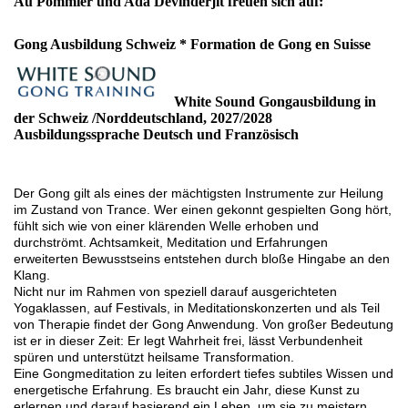
Au Pommier und Ada Devinderjit freuen sich auf:
Gong Ausbildung Schweiz * Formation de Gong en Suisse
White Sound Gongausbildung in
der Schweiz /Norddeutschland, 2027/2028
Ausbildungssprache Deutsch und Französisch
Der Gong gilt als eines der mächtigsten Instrumente zur Heilung
im Zustand von Trance. Wer einen gekonnt gespielten Gong hört,
fühlt sich wie von einer klärenden Welle erhoben und
durchströmt. Achtsamkeit, Meditation und Erfahrungen
erweiterten Bewusstseins entstehen durch bloße Hingabe an den
Klang.
Nicht nur im Rahmen von speziell darauf ausgerichteten
Yogaklassen, auf Festivals, in Meditationskonzerten und als Teil
von Therapie findet der Gong Anwendung. Von großer Bedeutung
ist er in dieser Zeit: Er legt Wahrheit frei, lässt Verbundenheit
spüren und unterstützt heilsame Transformation.
Eine Gongmeditation zu leiten erfordert tiefes subtiles Wissen und
energetische Erfahrung. Es braucht ein Jahr, diese Kunst zu
erlernen und darauf basierend ein Leben, um sie zu meistern.