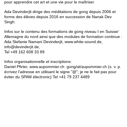
pour apprendre cet art et une vie pour le maîtriser.
Ada Devinderjit dirige des méditations de gong depuis 2006 et
forme des élèves depuis 2016 en succession de Nanak Dev
Singh.
Infos sur le contenu des formations de gong niveau I en Suisse/
Allemagne du nord ainsi que des modules de formation continue :
Ada Stefanie Namani Devinderjit, www.white-sound.de,
info@devinderjit.de,
Tel +49 162 608 33 89
Infos organisationnelle et inscriptions:
Daniel Pfirter, www.aupommier.ch gong/at/aupommier.ch (s. v. p.
écrivez l'adresse en utilisant le signe "@"; je ne le fait pas pour
éviter du SPAM électronic) Tel +41 79 237 4489