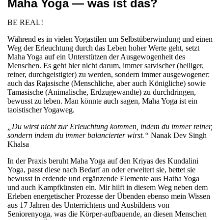
Maha Yoga — was ist das?
BE REAL!
Während es in vielen Yogastilen um Selbstüberwindung und einen
Weg der Erleuchtung durch das Leben hoher Werte geht, setzt
Maha Yoga auf ein Unterstützen der Ausgewogenheit des
Menschen. Es geht hier nicht darum, immer satvischer (heiliger,
reiner, durchgeistigter) zu werden, sondern immer ausgewogener:
auch das Rajasische (Menschliche, aber auch Königliche) sowie
Tamasische (Animalische, Erdzugewandte) zu durchdringen,
bewusst zu leben. Man könnte auch sagen, Maha Yoga ist ein
taoistischer Yogaweg.
„Du wirst nicht zur Erleuchtung kommen, indem du immer reiner,
sondern indem du immer balancierter wirst.“
Nanak Dev Singh
Khalsa
In der Praxis beruht Maha Yoga auf den Kriyas des Kundalini
Yoga, passt diese nach Bedarf an oder erweitert sie, bettet sie
bewusst in erdende und ergänzende Elemente aus Hatha Yoga
und auch Kampfkünsten ein. Mir hilft in diesem Weg neben dem
Erleben energetischer Prozesse der Übenden ebenso mein Wissen
aus 17 Jahren des Unterrichtens und Ausbildens von
Seniorenyoga, was die Körper-aufbauende, an diesen Menschen