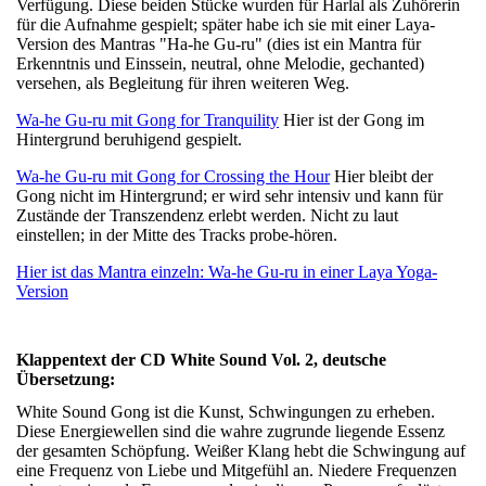
Verfügung. Diese beiden Stücke wurden für Harlal als Zuhörerin
für die Aufnahme gespielt; später habe ich sie mit einer Laya-
Version des Mantras "Ha-he Gu-ru" (dies ist ein Mantra für
Erkenntnis und Einssein, neutral, ohne Melodie, gechanted)
versehen, als Begleitung für ihren weiteren Weg.
Wa-he Gu-ru mit Gong for Tranquility
Hier ist der Gong im
Hintergrund beruhigend gespielt.
Wa-he Gu-ru mit Gong for Crossing the Hour
Hier bleibt der
Gong nicht im Hintergrund; er wird sehr intensiv und kann für
Zustände der Transzendenz erlebt werden. Nicht zu laut
einstellen; in der Mitte des Tracks probe-hören.
Hier ist das Mantra einzeln: Wa-he Gu-ru in einer Laya Yoga-
Version
Klappentext der CD White Sound Vol. 2, deutsche
Übersetzung:
White Sound Gong ist die Kunst, Schwingungen zu erheben.
Diese Energiewellen sind die wahre zugrunde liegende Essenz
der gesamten Schöpfung. Weißer Klang hebt die Schwingung auf
eine Frequenz von Liebe und Mitgefühl an. Niedere Frequenzen