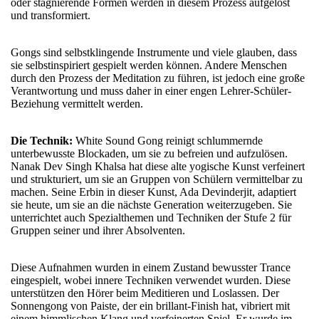
oder stagnierende Formen werden in diesem Prozess aufgelöst
und transformiert.
Gongs sind selbstklingende Instrumente und viele glauben, dass
sie selbstinspiriert gespielt werden können. Andere Menschen
durch den Prozess der Meditation zu führen, ist jedoch eine große
Verantwortung und muss daher in einer engen Lehrer-Schüler-
Beziehung vermittelt werden.
Die Technik:
White Sound Gong reinigt schlummernde
unterbewusste Blockaden, um sie zu befreien und aufzulösen.
Nanak Dev Singh Khalsa hat diese alte yogische Kunst verfeinert
und strukturiert, um sie an Gruppen von Schülern vermittelbar zu
machen. Seine Erbin in dieser Kunst, Ada Devinderjit, adaptiert
sie heute, um sie an die nächste Generation weiterzugeben. Sie
unterrichtet auch Spezialthemen und Techniken der Stufe 2 für
Gruppen seiner und ihrer Absolventen.
Diese Aufnahmen wurden in einem Zustand bewusster Trance
eingespielt, wobei innere Techniken verwendet wurden. Diese
unterstützen den Hörer beim Meditieren und Loslassen. Der
Sonnengong von Paiste, der ein brillant-Finish hat, vibriert mit
einem himmlischen Klang und verfeinerten Spiel. Er wurde im