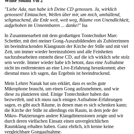
White Sound Vol 2
"
Liebe Ada, nun habe ich Deine CD genossen. Ja, wirklich
genossen! Eintauchen, Wellen über mir, um mich, umhüllend,
seligmachend, die Erde weit, weit weg, Räume von Unendlichkeit,
aufgehoben im Unnennbaren ... danke!"
Isa
In Zusammenarbeit mit dem großartigen Tontechniker Marc
Schettler, mit drei meiner Gong-Auszubildenden als Zuhörerinnen
im beeindruckenden Klangraum der Kirche der Stille und mit viel
Zeit, um immer wieder hereinzuhören und alle Feinheiten
nachzubearbeiten entsteht diese CD, auf die ich wirklich sehr stolz
sein werde. Immer wieder habe ich betont, dass eine Aufnahme
nicht im entferntesten an eine Live-Erfahrung herankommt; aber
diesmal muss ich sagen, das Ergebnis ist beeindruckend.
Mein Lehrer Nanak hat uns erklärt, dass es sechs gute
Mikrophone braucht, um einen Gong aufzunehmen, und wie
diese zu platzieren sind. Einige Tontechniker haben das
bezweifelt, und ich muss nach einigen Aufnahme-Erfahrungen
sagen, es gibt auch Räume, in denen man es sich schenken kann;
die Kirche der Stille ist allerdings ein Raum, in dem jede der
Mikro- Platzierungen andere Klangdimensionen zeigte und wir
durch deren vielfachen Einsatz einen unvergleichlichen
Raumklang erhalten haben. Ganz ehrlich, ich kenne keine
vergleichbare Gongaufnahme.