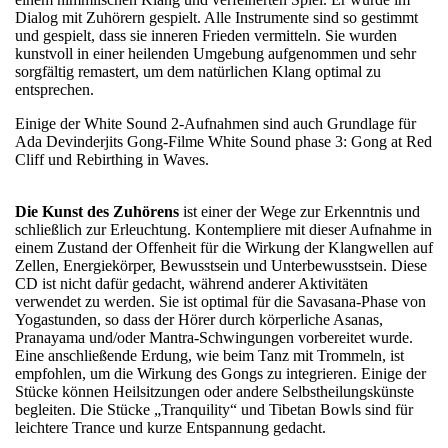
Dialog mit Zuhörern gespielt. Alle Instrumente sind so gestimmt
und gespielt, dass sie inneren Frieden vermitteln. Sie wurden
kunstvoll in einer heilenden Umgebung aufgenommen und sehr
sorgfältig remastert, um dem natürlichen Klang optimal zu
entsprechen.
Einige der White Sound 2-Aufnahmen sind auch Grundlage für
Ada Devinderjits Gong-Filme White Sound phase 3: Gong at Red
Cliff und Rebirthing in Waves.
Die Kunst des Zuhörens
ist einer der Wege zur Erkenntnis und
schließlich zur Erleuchtung. Kontempliere mit dieser Aufnahme in
einem Zustand der Offenheit für die Wirkung der Klangwellen auf
Zellen, Energiekörper, Bewusstsein und Unterbewusstsein. Diese
CD ist nicht dafür gedacht, während anderer Aktivitäten
verwendet zu werden. Sie ist optimal für die Savasana-Phase von
Yogastunden, so dass der Hörer durch körperliche Asanas,
Pranayama und/oder Mantra-Schwingungen vorbereitet wurde.
Eine anschließende Erdung, wie beim Tanz mit Trommeln, ist
empfohlen, um die Wirkung des Gongs zu integrieren. Einige der
Stücke können Heilsitzungen oder andere Selbstheilungskünste
begleiten. Die Stücke „Tranquility“ und Tibetan Bowls sind für
leichtere Trance und kurze Entspannung gedacht.