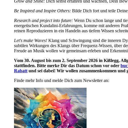
Grow and Shine:
Dich selbst erfahren und wachsen, Dein Bewu
Be Inspired and Inspire Others:
Bilde Dich fort und teile Dein
Research and project into future:
Wenn Du schon lange und tief 
energetischen Kundalini-Erfahrungen, komme mit anderen Prak
reinen Reproduzieren in ein Handeln aus tiefem Wissen schreit
Let's make Waves!
Klang und Schwingung sind die inneren Dyn
subtilen Wirkungen des Klangs über Frequenz-Wissen, über de
Freude an Musik wollen wir gemeinsam erleben und Erkenntni
Vom 30. August bis zum 2. September 2026 in Kißlegg, All
stattfinden. Bitte merke Dir das Datum schon vor oder
buc
Rabatt
und sei dabei! Wir wollen zusammenkommen und g
Finde mehr Info und melde Dich zum Newsletter an: