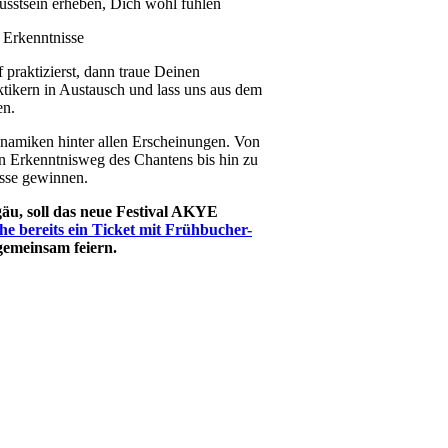
sstsein erheben, Dich wohl fühlen
e Erkenntnisse
praktizierst, dann traue Deinen
tikern in Austausch und lass uns aus dem
en.
amiken hinter allen Erscheinungen. Von
n Erkenntnisweg des Chantens bis hin zu
sse gewinnen.
gäu, soll das neue Festival AKYE
he bereits ein Ticket mit Frühbucher-
emeinsam feiern.