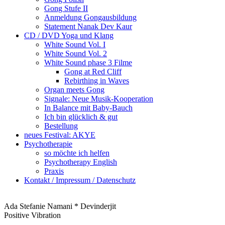
Gong Stufe II
Anmeldung Gongausbildung
Statement Nanak Dev Kaur
CD / DVD Yoga und Klang
White Sound Vol. I
White Sound Vol. 2
White Sound phase 3 Filme
Gong at Red Cliff
Rebirthing in Waves
Organ meets Gong
Signale: Neue Musik-Kooperation
In Balance mit Baby-Bauch
Ich bin glücklich & gut
Bestellung
neues Festival: AKYE
Psychotherapie
so möchte ich helfen
Psychotherapy English
Praxis
Kontakt / Impressum / Datenschutz
Ada Stefanie Namani * Devinderjit
Positive Vibration