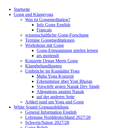
Startseite
Gong und Klangyoga
Was ist Gongmeditation?
Info Gong English
Francais
wissenschaftliche Gong-Forschung
Termine Gongmeditationen
Workshops mit Gong
Gong-Entspannung spielen lernen
ars moriendi
Konzerte Organ Meets Gong
Klangbehandlungen
Umbrüche im Kundalini Yoga
Maha Yoga Konzept
Erkenntnisse über Yogi Bhajan
Vorwürfe gegen Nanak Dev Singh
Allegations against Nanak
auf der anderen Seite
Artikel rund um Yoga und Gong
White Sound Gongausbildung
General Information English
Lehrgang Norddeutschland 2027/28
Schweiz/Suisse 2027/28
Gong Polish